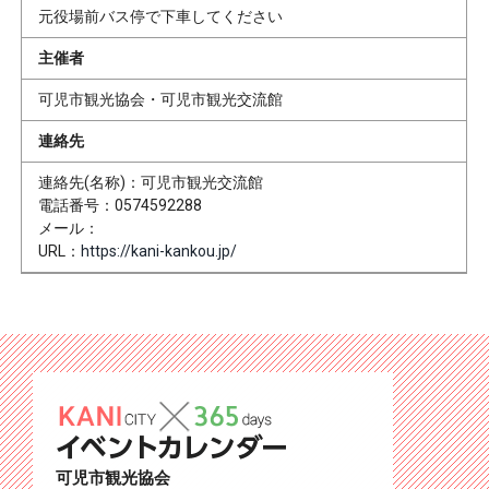
元役場前バス停で下車してください
主催者
可児市観光協会・可児市観光交流館
連絡先
連絡先(名称)：可児市観光交流館
電話番号：0574592288
メール：
URL：
https://kani-kankou.jp/
可児市観光協会